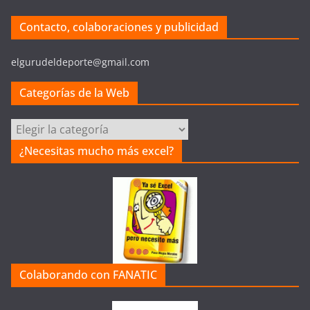
Contacto, colaboraciones y publicidad
elgurudeldeporte@gmail.com
Categorías de la Web
C
a
¿Necesitas mucho más excel?
t
e
g
o
r
í
a
Colaborando con FANATIC
s
d