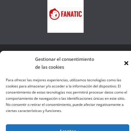
e
l
a
W
e
b
Gestionar el consentimiento
Copyright © 2026
el gurú del basket
. Todos los derechos
de las cookies
reservados.
Tema:
ColorMag
por ThemeGrill. Funciona con
WordPress
.
Para ofrecer las mejores experiencias, utilizamos tecnologías como las
cookies para almacenar y/o acceder a la información del dispositivo. El
consentimiento de estas tecnologías nos permitirá procesar datos como el
Salir de la versión móvil
comportamiento de navegación o las identificaciones únicas en este sitio.
No consentir o retirar el consentimiento, puede afectar negativamente a
ciertas características y funciones.
Aceptar