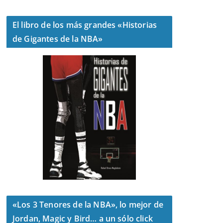
El libro de los más grandes «Historias
de Gigantes de la NBA»
«Los 3 Tenores de la NBA», lo mejor de
Jordan, Magic y Bird… a un sólo click