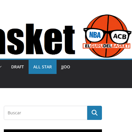
DRAFT
ALL STAR
JJOO