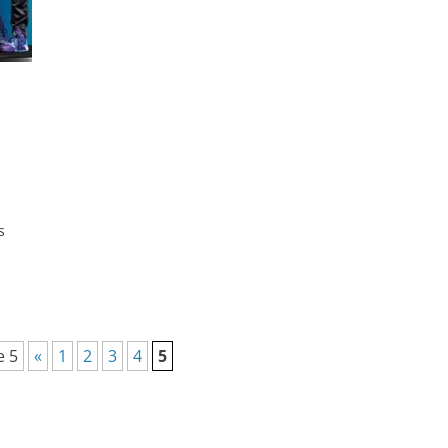
s
e 5
«
1
2
3
4
5