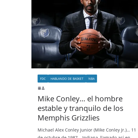
FDC
HABLANDO DE BASKET
NBA
Mike Conley… el hombre
estable y tranquilo de los
Memphis Grizzlies
Michael Alex Conley Junior (Mike Conley Jr.)… 11
de octubre de 1987… Indiana, llamado así en