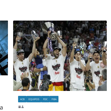
ACB
EQUIPOS
FDC
FIBA
a