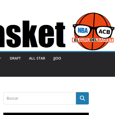
DRAFT
ALL STAR
JJOO