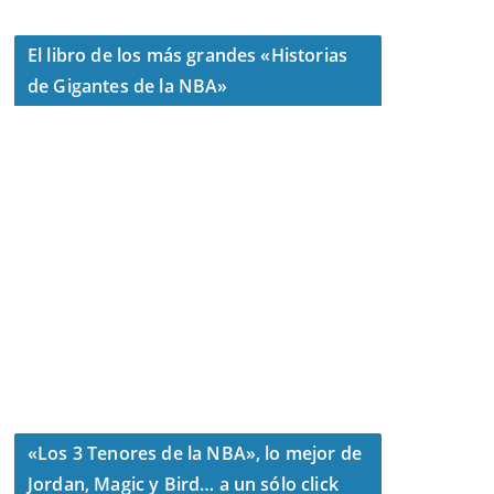
El libro de los más grandes «Historias
de Gigantes de la NBA»
«Los 3 Tenores de la NBA», lo mejor de
Jordan, Magic y Bird… a un sólo click