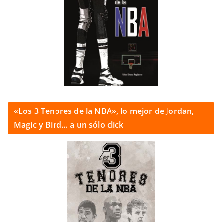
«Los 3 Tenores de la NBA», lo mejor de Jordan,
Magic y Bird… a un sólo click