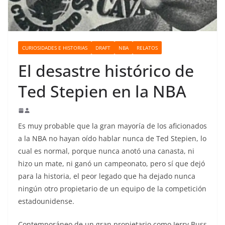
o
CURIOSIDADES E HISTORIAS
DRAFT
NBA
RELATOS
El desastre histórico de
Ted Stepien en la NBA
Es muy probable que la gran mayoría de los aficionados
a la NBA no hayan oído hablar nunca de Ted Stepien, lo
cual es normal, porque nunca anotó una canasta, ni
hizo un mate, ni ganó un campeonato, pero sí que dejó
para la historia, el peor legado que ha dejado nunca
ningún otro propietario de un equipo de la competición
estadounidense.
Contemporáneo de un gran propietario como Jerry Buss