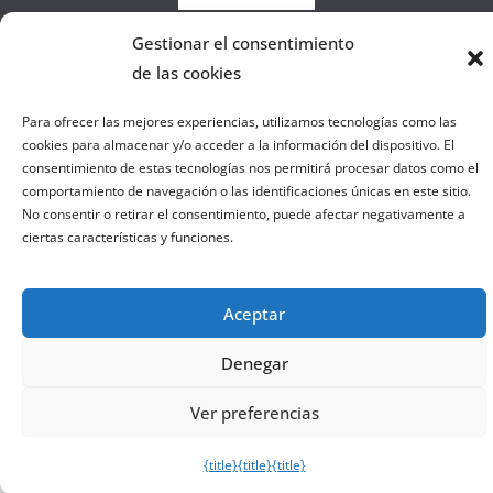
e
b
Gestionar el consentimiento
de las cookies
Copyright © 2026
el gurú del basket
. Todos los derechos
Para ofrecer las mejores experiencias, utilizamos tecnologías como las
reservados.
cookies para almacenar y/o acceder a la información del dispositivo. El
consentimiento de estas tecnologías nos permitirá procesar datos como el
Tema:
ColorMag
por ThemeGrill. Funciona con
WordPress
.
comportamiento de navegación o las identificaciones únicas en este sitio.
No consentir o retirar el consentimiento, puede afectar negativamente a
ciertas características y funciones.
Salir de la versión móvil
Aceptar
Denegar
Ver preferencias
{title}
{title}
{title}