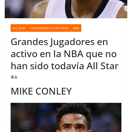
o
ALL STAR
CURIOSIDADES E HISTORIAS
NBA
Grandes Jugadores en
activo en la NBA que no
han sido todavía All Star
MIKE CONLEY