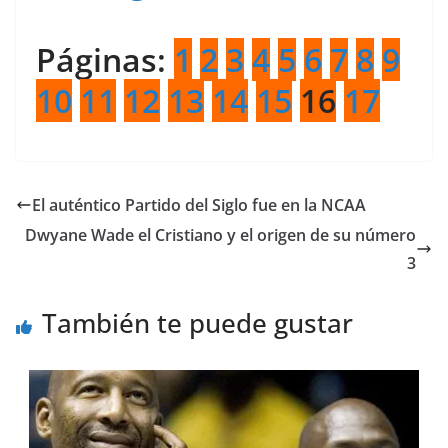
Páginas:
1
2
3
4
5
6
7
8
9
10
11
12
13
14
15
16
17
El auténtico Partido del Siglo fue en la NCAA
Dwyane Wade el Cristiano y el origen de su número
3
También te puede gustar