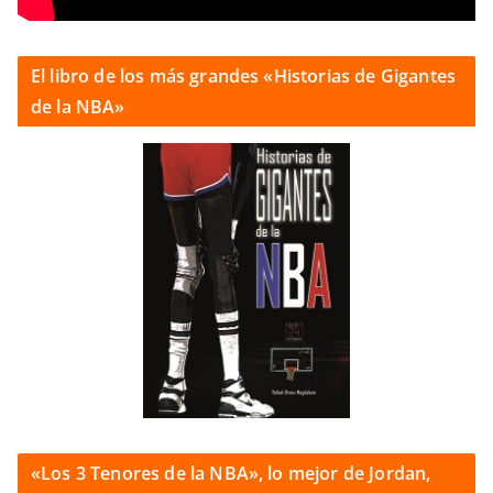
El libro de los más grandes «Historias de Gigantes
de la NBA»
«Los 3 Tenores de la NBA», lo mejor de Jordan,