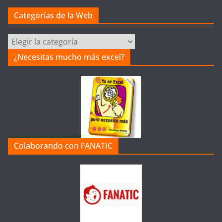
Categorías de la Web
C
a
¿Necesitas mucho más excel?
t
e
g
o
r
í
a
Colaborando con FANATIC
s
d
e
l
a
W