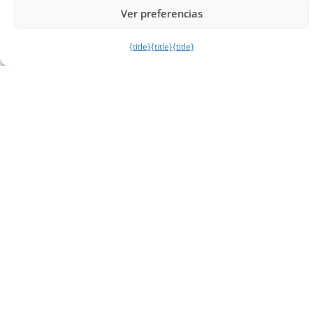
Pinterest
Ver preferencias
Telegram
{title}
{title}
{title}
Páginas:
1
2
3
4
5
6
7
8
9
10
11
Tambores de Guerra para los Playoffs en la Conferencia
Oeste NBA
El otro Jordan de la NBA
También te puede gustar