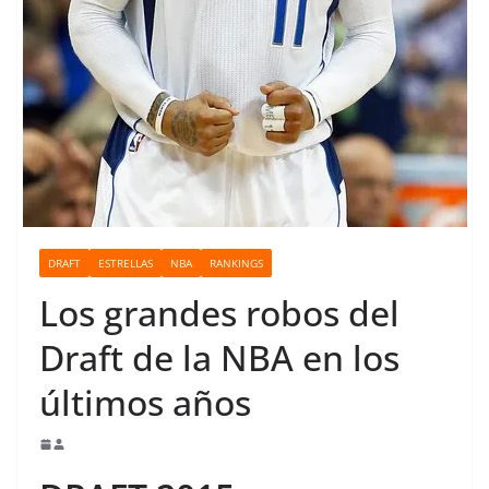
o
DRAFT
ESTRELLAS
NBA
RANKINGS
Los grandes robos del
Draft de la NBA en los
últimos años