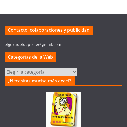
Contacto, colaboraciones y publicidad
elgurudeldeporte@gmail.com
Categorías de la Web
C
a
¿Necesitas mucho más excel?
t
e
g
o
r
í