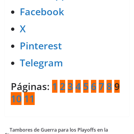
Facebook
X
Pinterest
Telegram
Páginas:
1
2
3
4
5
6
7
8
9
10
11
Tambores de Guerra para los Playoffs en la