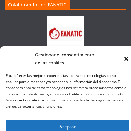
a
Colaborando con FANATIC
s
d
e
l
a
W
e
Gestionar el consentimiento
b
de las cookies
Para ofrecer las mejores experiencias, utilizamos tecnologías como las
Copyright © 2026
el gurú del basket
. Todos los derechos
cookies para almacenar y/o acceder a la información del dispositivo. El
reservados.
consentimiento de estas tecnologías nos permitirá procesar datos como el
comportamiento de navegación o las identificaciones únicas en este sitio.
Tema:
ColorMag
por ThemeGrill. Funciona con
WordPress
.
No consentir o retirar el consentimiento, puede afectar negativamente a
ciertas características y funciones.
Salir de la versión móvil
Aceptar