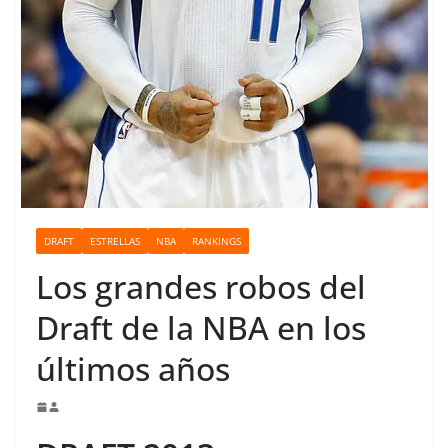
o
DRAFT
ESTRELLAS
NBA
RANKINGS
Los grandes robos del
Draft de la NBA en los
últimos años