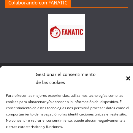
Colaborando con FANATIC
s
d
e
l
a
W
e
b
Gestionar el consentimiento
Copyright © 2026
el gurú del basket
. Todos los derechos
de las cookies
reservados.
Tema:
ColorMag
por ThemeGrill. Funciona con
WordPress
.
Para ofrecer las mejores experiencias, utilizamos tecnologías como las
cookies para almacenar y/o acceder a la información del dispositivo. El
consentimiento de estas tecnologías nos permitirá procesar datos como el
Salir de la versión móvil
comportamiento de navegación o las identificaciones únicas en este sitio.
No consentir o retirar el consentimiento, puede afectar negativamente a
ciertas características y funciones.