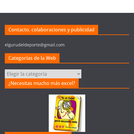
Contacto, colaboraciones y publicidad
elgurudeldeporte@gmail.com
Categorías de la Web
C
a
¿Necesitas mucho más excel?
t
e
g
o
r
í
a