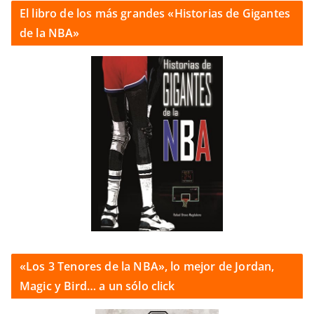
El libro de los más grandes «Historias de Gigantes
de la NBA»
«Los 3 Tenores de la NBA», lo mejor de Jordan,
Magic y Bird… a un sólo click