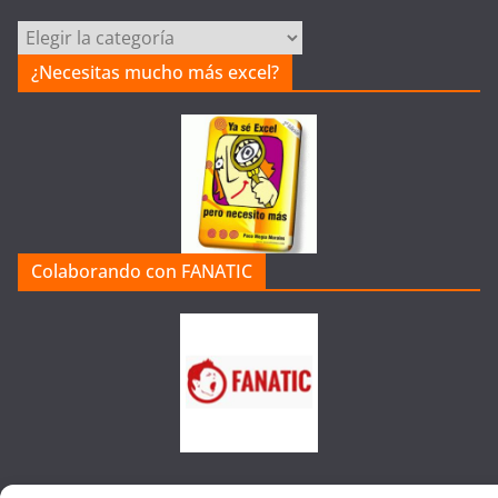
C
a
¿Necesitas mucho más excel?
t
e
g
o
r
í
a
Colaborando con FANATIC
s
d
e
l
a
W
e
b