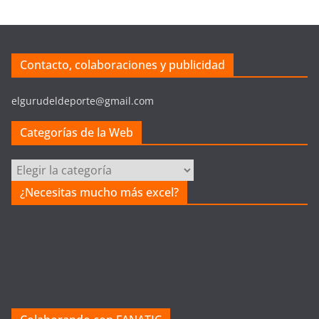
Contacto, colaboraciones y publicidad
elgurudeldeporte@gmail.com
Categorías de la Web
C
a
¿Necesitas mucho más excel?
t
e
g
o
r
í
a