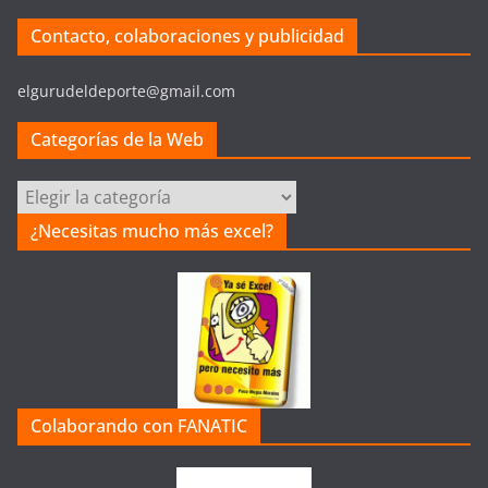
Contacto, colaboraciones y publicidad
elgurudeldeporte@gmail.com
Categorías de la Web
C
a
¿Necesitas mucho más excel?
t
e
g
o
r
í
a
Colaborando con FANATIC
s
d