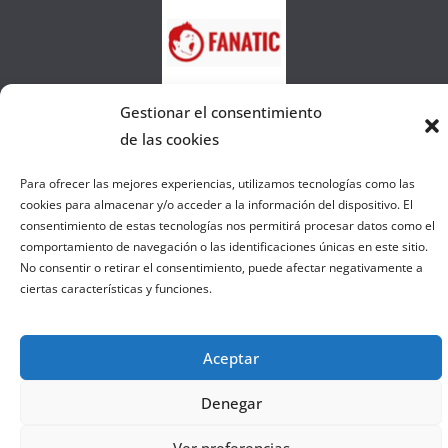
e
l
a
W
e
Gestionar el consentimiento
b
de las cookies
Para ofrecer las mejores experiencias, utilizamos tecnologías como las
Copyright © 2026
el gurú del basket
. Todos los derechos
cookies para almacenar y/o acceder a la información del dispositivo. El
consentimiento de estas tecnologías nos permitirá procesar datos como el
reservados.
comportamiento de navegación o las identificaciones únicas en este sitio.
Tema:
ColorMag
por ThemeGrill. Funciona con
WordPress
.
No consentir o retirar el consentimiento, puede afectar negativamente a
ciertas características y funciones.
Salir de la versión móvil
Aceptar
Denegar
Ver preferencias