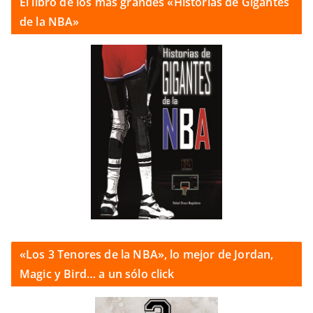
El libro de los más grandes «Historias de Gigantes
de la NBA»
«Los 3 Tenores de la NBA», lo mejor de Jordan,
Magic y Bird… a un sólo click