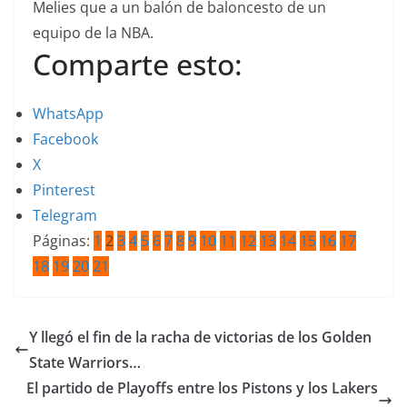
Melies que a un balón de baloncesto de un
equipo de la NBA.
Comparte esto:
WhatsApp
Facebook
X
Pinterest
Telegram
Páginas:
1
2
3
4
5
6
7
8
9
10
11
12
13
14
15
16
17
18
19
20
21
Y llegó el fin de la racha de victorias de los Golden
State Warriors…
El partido de Playoffs entre los Pistons y los Lakers