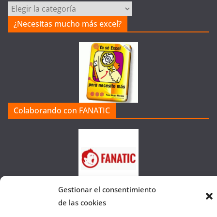
C
a
¿Necesitas mucho más excel?
t
e
g
o
r
í
a
Colaborando con FANATIC
s
d
e
l
a
W
e
Gestionar el consentimiento
b
de las cookies