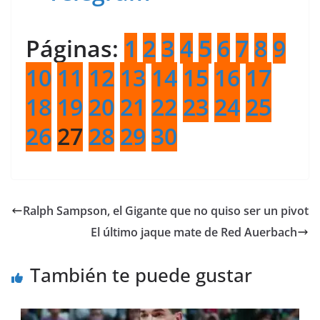
Páginas:
1
2
3
4
5
6
7
8
9
10
11
12
13
14
15
16
17
18
19
20
21
22
23
24
25
26
27
28
29
30
Ralph Sampson, el Gigante que no quiso ser un pivot
El último jaque mate de Red Auerbach
También te puede gustar