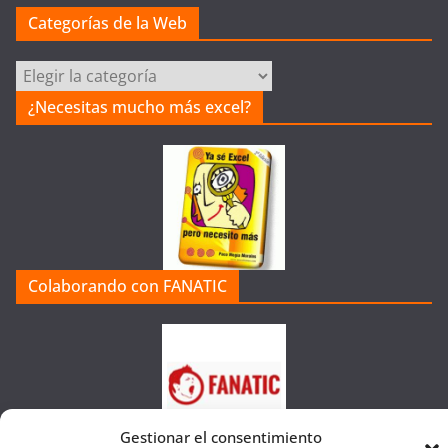
Categorías de la Web
C
a
¿Necesitas mucho más excel?
t
e
g
o
r
í
a
Colaborando con FANATIC
s
d
e
l
a
W
Gestionar el consentimiento
e