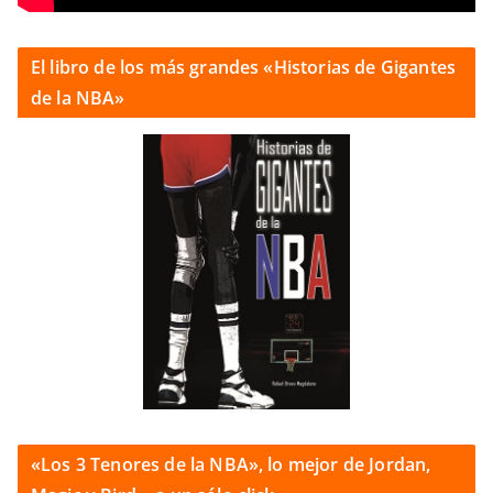
El libro de los más grandes «Historias de Gigantes
de la NBA»
«Los 3 Tenores de la NBA», lo mejor de Jordan,