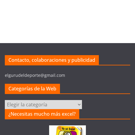
Contacto, colaboraciones y publicidad
elgurudeldeporte@gmail.com
Categorías de la Web
C
a
¿Necesitas mucho más excel?
t
e
g