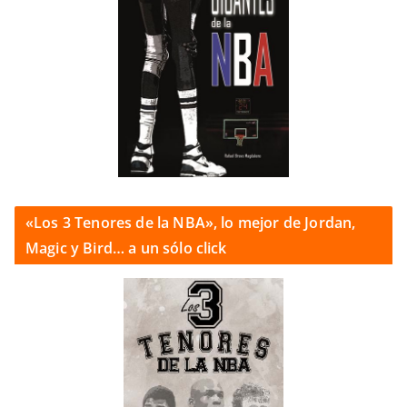
«Los 3 Tenores de la NBA», lo mejor de Jordan,
Magic y Bird… a un sólo click