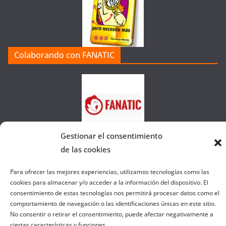
o
r
í
a
Colaborando con FANATIC
s
d
e
l
a
W
Gestionar el consentimiento
e
b
de las cookies
Para ofrecer las mejores experiencias, utilizamos tecnologías como las
cookies para almacenar y/o acceder a la información del dispositivo. El
Copyright © 2026
el gurú del basket
. Todos los derechos
consentimiento de estas tecnologías nos permitirá procesar datos como el
reservados.
comportamiento de navegación o las identificaciones únicas en este sitio.
Tema:
ColorMag
por ThemeGrill. Funciona con
WordPress
.
No consentir o retirar el consentimiento, puede afectar negativamente a
ciertas características y funciones.