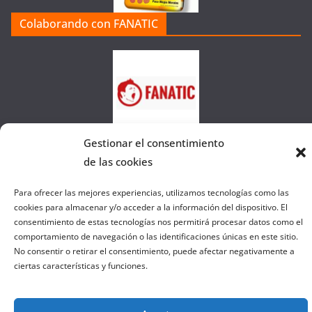
a
Colaborando con FANATIC
s
d
e
l
a
W
e
Gestionar el consentimiento
b
de las cookies
Para ofrecer las mejores experiencias, utilizamos tecnologías como las
Copyright © 2026
el gurú del basket
. Todos los derechos
cookies para almacenar y/o acceder a la información del dispositivo. El
reservados.
consentimiento de estas tecnologías nos permitirá procesar datos como el
comportamiento de navegación o las identificaciones únicas en este sitio.
Tema:
ColorMag
por ThemeGrill. Funciona con
WordPress
.
No consentir o retirar el consentimiento, puede afectar negativamente a
ciertas características y funciones.
Salir de la versión móvil