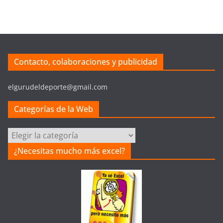
Contacto, colaboraciones y publicidad
elgurudeldeporte@gmail.com
Categorías de la Web
C
a
¿Necesitas mucho más excel?
t
e
g
o
r
í