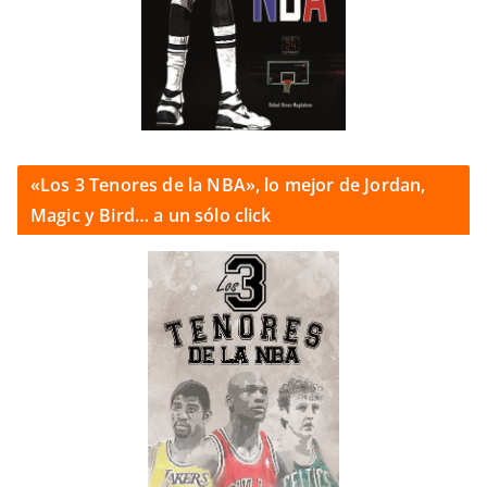
«Los 3 Tenores de la NBA», lo mejor de Jordan,
Magic y Bird… a un sólo click