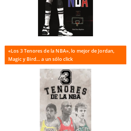
«Los 3 Tenores de la NBA», lo mejor de Jordan,
Magic y Bird… a un sólo click