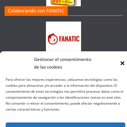
a
Colaborando con FANATIC
s
d
e
l
a
W
e
Gestionar el consentimiento
b
de las cookies
Para ofrecer las mejores experiencias, utilizamos tecnologías como las
Copyright © 2026
el gurú del basket
. Todos los derechos
cookies para almacenar y/o acceder a la información del dispositivo. El
reservados.
consentimiento de estas tecnologías nos permitirá procesar datos como el
comportamiento de navegación o las identificaciones únicas en este sitio.
Tema:
ColorMag
por ThemeGrill. Funciona con
WordPress
.
No consentir o retirar el consentimiento, puede afectar negativamente a
ciertas características y funciones.
Salir de la versión móvil