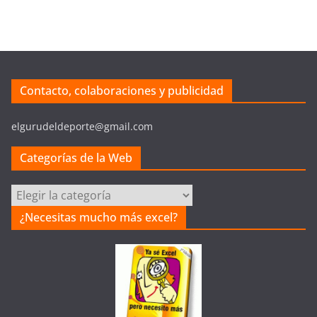
Contacto, colaboraciones y publicidad
elgurudeldeporte@gmail.com
Categorías de la Web
C
a
¿Necesitas mucho más excel?
t
e
g
o
r
í