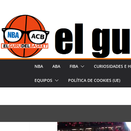
S
a
l
t
a
r
a
l
NBA
ABA
FIBA
CURIOSIDADES E H
c
o
EQUIPOS
POLÍTICA DE COOKIES (UE)
n
t
e
n
i
d