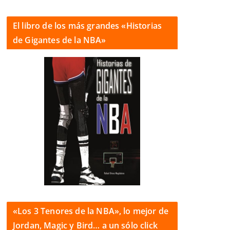
El libro de los más grandes «Historias
de Gigantes de la NBA»
«Los 3 Tenores de la NBA», lo mejor de
Jordan, Magic y Bird… a un sólo click