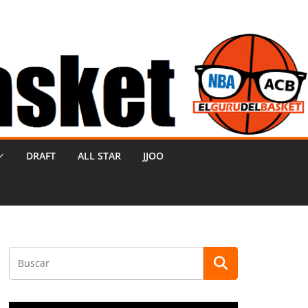
DRAFT
ALL STAR
JJOO