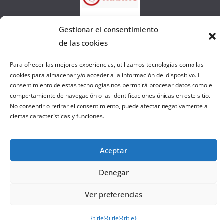
a
W
e
Gestionar el consentimiento
b
de las cookies
Para ofrecer las mejores experiencias, utilizamos tecnologías como las
Copyright © 2026
el gurú del basket
. Todos los derechos
cookies para almacenar y/o acceder a la información del dispositivo. El
consentimiento de estas tecnologías nos permitirá procesar datos como el
reservados.
comportamiento de navegación o las identificaciones únicas en este sitio.
Tema:
ColorMag
por ThemeGrill. Funciona con
WordPress
.
No consentir o retirar el consentimiento, puede afectar negativamente a
ciertas características y funciones.
Salir de la versión móvil
Aceptar
Denegar
Ver preferencias
{title}
{title}
{title}