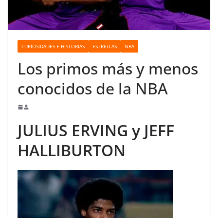
o
CURIOSIDADES E HISTORIAS
ESTRELLAS
NBA
Los primos más y menos
conocidos de la NBA
JULIUS ERVING y JEFF
HALLIBURTON