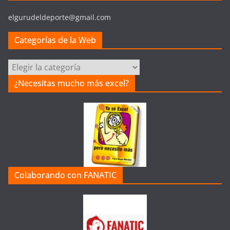
elgurudeldeporte@gmail.com
Categorías de la Web
C
a
¿Necesitas mucho más excel?
t
e
g
o
r
í
a
Colaborando con FANATIC
s
d
e
l