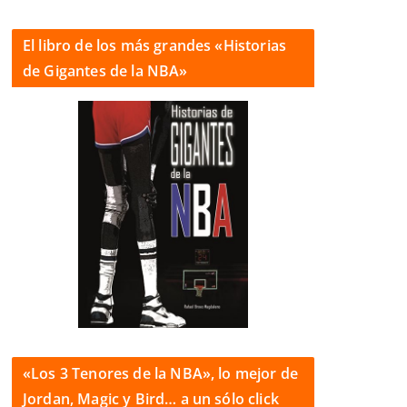
El libro de los más grandes «Historias
de Gigantes de la NBA»
«Los 3 Tenores de la NBA», lo mejor de
Jordan, Magic y Bird… a un sólo click