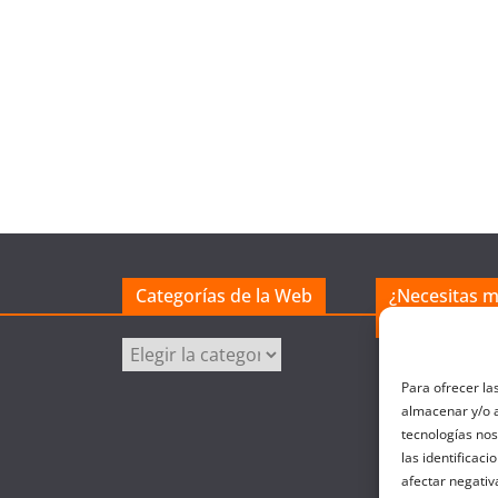
Categorías de la Web
¿Necesitas 
excel?
C
a
Para ofrecer la
t
almacenar y/o a
e
tecnologías no
las identificaci
g
afectar negativ
o