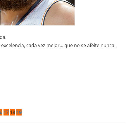
da.
 excelencia, cada vez mejor… que no se afeite nunca!.
6
17
18
19