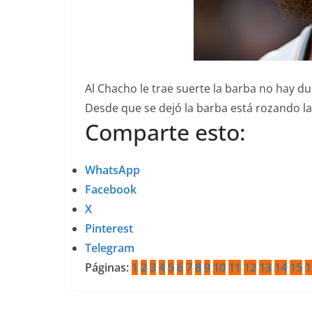
Al Chacho le trae suerte la barba no hay du
Desde que se dejó la barba está rozando la
Comparte esto:
WhatsApp
Facebook
X
Pinterest
Telegram
Páginas:
1
2
3
4
5
6
7
8
9
10
11
12
13
14
15
1