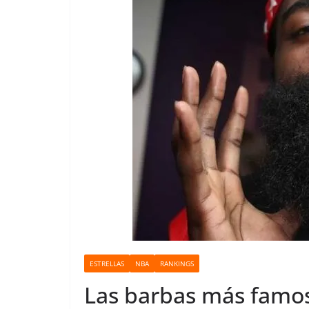
o
ESTRELLAS
NBA
RANKINGS
Las barbas más famosa