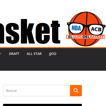
DRAFT
ALL STAR
JJOO