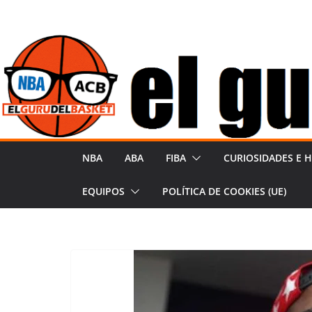
S
a
l
t
a
r
a
l
NBA
ABA
FIBA
CURIOSIDADES E H
c
o
EQUIPOS
POLÍTICA DE COOKIES (UE)
n
t
e
n
i
d