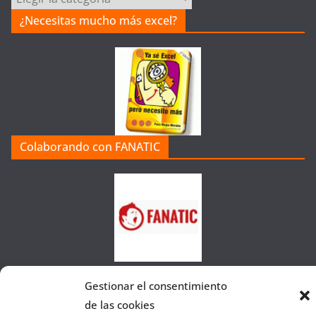
a
¿Necesitas mucho más excel?
t
e
g
o
r
í
a
Colaborando con FANATIC
s
d
e
l
a
W
e
b
Gestionar el consentimiento
de las cookies