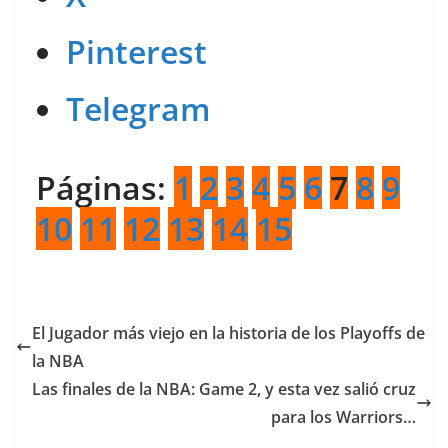
Pinterest
Telegram
Páginas:
1
2
3
4
5
6
7
8
9
10
11
12
13
14
15
El Jugador más viejo en la historia de los Playoffs de
la NBA
Las finales de la NBA: Game 2, y esta vez salió cruz
para los Warriors…