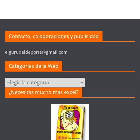
Contacto, colaboraciones y publicidad
elgurudeldeporte@gmail.com
Categorías de la Web
C
a
¿Necesitas mucho más excel?
t
e
g
o
r
í