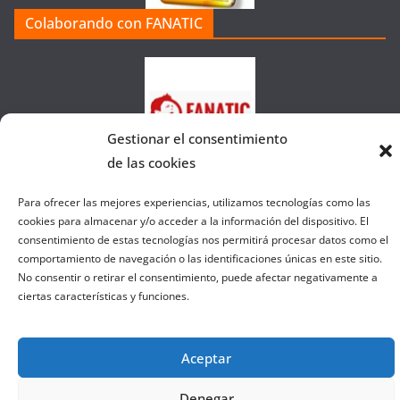
a
Colaborando con FANATIC
s
d
e
l
a
Gestionar el consentimiento
W
de las cookies
e
b
Para ofrecer las mejores experiencias, utilizamos tecnologías como las
cookies para almacenar y/o acceder a la información del dispositivo. El
consentimiento de estas tecnologías nos permitirá procesar datos como el
Copyright © 2026
el gurú del basket
. Todos los derechos
comportamiento de navegación o las identificaciones únicas en este sitio.
reservados.
No consentir o retirar el consentimiento, puede afectar negativamente a
ciertas características y funciones.
Tema:
ColorMag
por ThemeGrill. Funciona con
WordPress
.
Aceptar
Salir de la versión móvil
Denegar