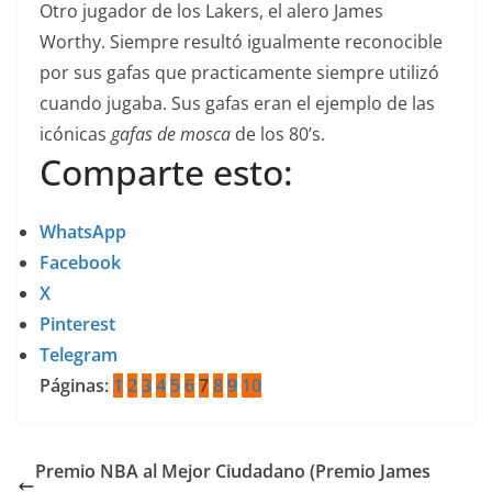
Otro jugador de los Lakers, el alero James
Worthy. Siempre resultó igualmente reconocible
por sus gafas que practicamente siempre utilizó
cuando jugaba. Sus gafas eran el ejemplo de las
icónicas
gafas de mosca
de los 80’s.
Comparte esto:
WhatsApp
Facebook
X
Pinterest
Telegram
Páginas:
1
2
3
4
5
6
7
8
9
10
Premio NBA al Mejor Ciudadano (Premio James