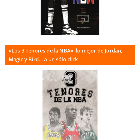
«Los 3 Tenores de la NBA», lo mejor de Jordan,
Magic y Bird… a un sólo click