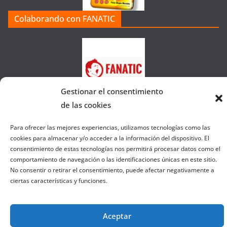
a
Colaborando con FANATIC
s
d
e
l
a
W
Gestionar el consentimiento
e
de las cookies
b
Para ofrecer las mejores experiencias, utilizamos tecnologías como las
cookies para almacenar y/o acceder a la información del dispositivo. El
consentimiento de estas tecnologías nos permitirá procesar datos como el
Copyright © 2026
el gurú del basket
. Todos los derechos
comportamiento de navegación o las identificaciones únicas en este sitio.
reservados.
No consentir o retirar el consentimiento, puede afectar negativamente a
Tema:
ColorMag
por ThemeGrill. Funciona con
WordPress
.
ciertas características y funciones.
Salir de la versión móvil
Aceptar