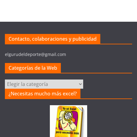
Contacto, colaboraciones y publicidad
elgurudeldeporte@gmail.com
Categorías de la Web
C
a
¿Necesitas mucho más excel?
t
e
g
o
r
í