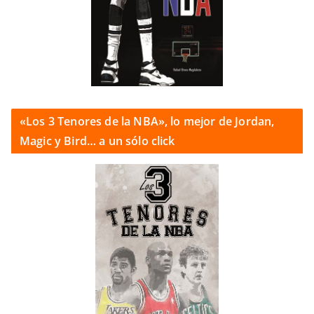
«Los 3 Tenores de la NBA», lo mejor de Jordan,
Magic y Bird… a un sólo click