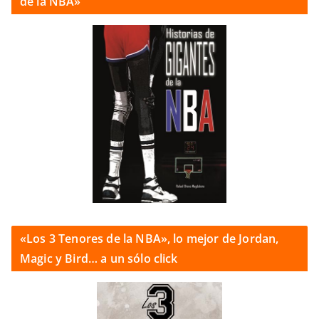
de la NBA»
«Los 3 Tenores de la NBA», lo mejor de Jordan,
Magic y Bird… a un sólo click