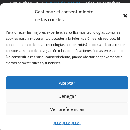
Copyright © 2026
el gurú del basket
. Todos los derechos
reservados.
Gestionar el consentimiento
Tema:
ColorMag
por ThemeGrill. Funciona con
WordPress
.
de las cookies
Para ofrecer las mejores experiencias, utilizamos tecnologías como las
Salir de la versión móvil
cookies para almacenar y/o acceder a la información del dispositivo. El
consentimiento de estas tecnologías nos permitirá procesar datos como el
comportamiento de navegación o las identificaciones únicas en este sitio.
No consentir o retirar el consentimiento, puede afectar negativamente a
ciertas características y funciones.
Aceptar
Denegar
Ver preferencias
{title}
{title}
{title}