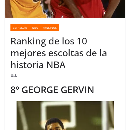
o
ESTRELLAS
NBA
RANKINGS
Ranking de los 10
mejores escoltas de la
historia NBA
8º GEORGE GERVIN