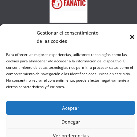
a
W
e
b
Gestionar el consentimiento
de las cookies
Copyright © 2026
el gurú del basket
. Todos los derechos
Para ofrecer las mejores experiencias, utilizamos tecnologías como las
reservados.
cookies para almacenar y/o acceder a la información del dispositivo. El
Tema:
ColorMag
por ThemeGrill. Funciona con
WordPress
.
consentimiento de estas tecnologías nos permitirá procesar datos como el
comportamiento de navegación o las identificaciones únicas en este sitio.
No consentir o retirar el consentimiento, puede afectar negativamente a
ciertas características y funciones.
Salir de la versión móvil
Aceptar
Denegar
Ver preferencias