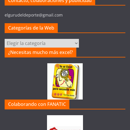
Contacto, colaboraciones y publicidad
elgurudeldeporte@gmail.com
Categorías de la Web
C
a
¿Necesitas mucho más excel?
t
e
g
o
r
í
a
Colaborando con FANATIC
s
d
e
l