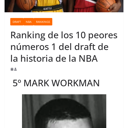
o
DRAFT
NBA
RANKINGS
Ranking de los 10 peores
números 1 del draft de
la historia de la NBA
5º MARK WORKMAN