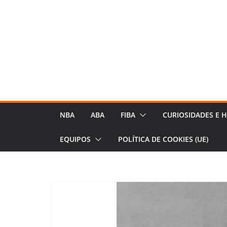
S
a
l
t
a
r
a
l
NBA
ABA
FIBA
CURIOSIDADES E H
c
o
EQUIPOS
POLÍTICA DE COOKIES (UE)
n
t
e
n
i
d