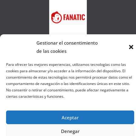
e
l
a
W
e
Gestionar el consentimiento
b
de las cookies
Para ofrecer las mejores experiencias, utilizamos tecnologías como las
Copyright © 2026
el gurú del basket
. Todos los derechos
cookies para almacenar y/o acceder a la información del dispositivo. El
reservados.
consentimiento de estas tecnologías nos permitirá procesar datos como el
Tema:
ColorMag
por ThemeGrill. Funciona con
WordPress
.
comportamiento de navegación o las identificaciones únicas en este sitio.
No consentir o retirar el consentimiento, puede afectar negativamente a
ciertas características y funciones.
Salir de la versión móvil
Aceptar
Denegar