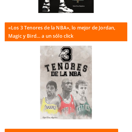
«Los 3 Tenores de la NBA», lo mejor de Jordan,
Magic y Bird… a un sólo click