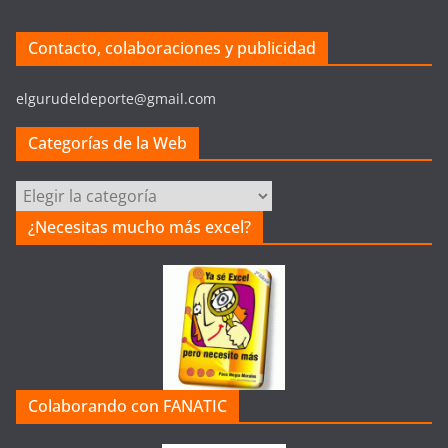
Contacto, colaboraciones y publicidad
elgurudeldeporte@gmail.com
Categorías de la Web
C
a
¿Necesitas mucho más excel?
t
e
g
o
r
í
a
Colaborando con FANATIC
s
d