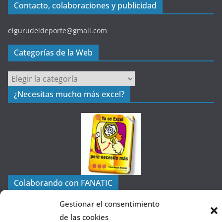
Contacto, colaboraciones y publicidad
elgurudeldeporte@gmail.com
Categorías de la Web
C
a
¿Necesitas mucho más excel?
t
e
g
o
r
í
a
Colaborando con FANATIC
s
d
Gestionar el consentimiento
e
de las cookies