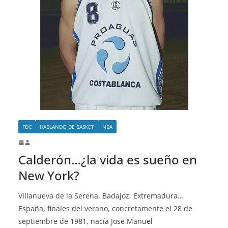
o
FDC
HABLANDO DE BASKET
NBA
Calderón…¿la vida es sueño en
New York?
Villanueva de la Serena, Badajoz, Extremadura…
España, finales del verano, concretamente el 28 de
septiembre de 1981, nacía Jose Manuel