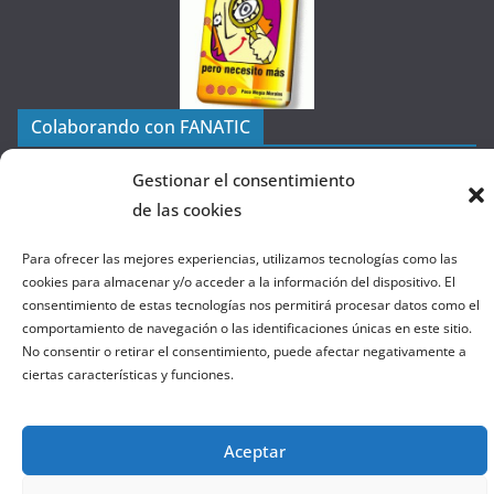
g
o
r
í
a
Colaborando con FANATIC
s
d
Gestionar el consentimiento
e
de las cookies
l
a
Para ofrecer las mejores experiencias, utilizamos tecnologías como las
W
cookies para almacenar y/o acceder a la información del dispositivo. El
e
consentimiento de estas tecnologías nos permitirá procesar datos como el
comportamiento de navegación o las identificaciones únicas en este sitio.
b
No consentir o retirar el consentimiento, puede afectar negativamente a
ciertas características y funciones.
Copyright © 2026
el gurú del basket
. Todos los derechos
reservados.
Aceptar
Tema:
ColorMag
por ThemeGrill. Funciona con
WordPress
.