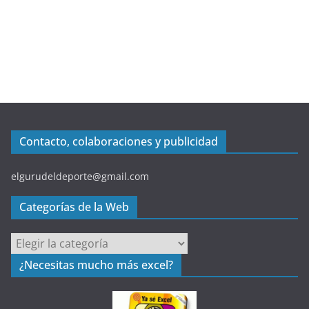
Contacto, colaboraciones y publicidad
elgurudeldeporte@gmail.com
Categorías de la Web
C
a
¿Necesitas mucho más excel?
t
e