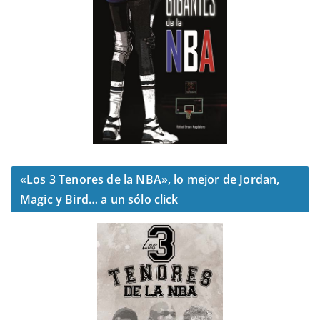
«Los 3 Tenores de la NBA», lo mejor de Jordan,
Magic y Bird… a un sólo click