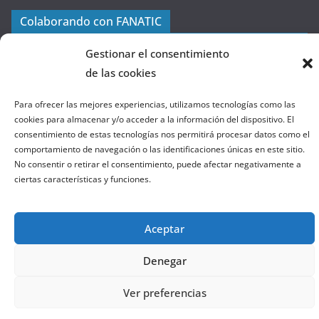
a
Colaborando con FANATIC
s
d
Gestionar el consentimiento
e
de las cookies
l
a
Para ofrecer las mejores experiencias, utilizamos tecnologías como las
W
cookies para almacenar y/o acceder a la información del dispositivo. El
consentimiento de estas tecnologías nos permitirá procesar datos como el
e
comportamiento de navegación o las identificaciones únicas en este sitio.
b
No consentir o retirar el consentimiento, puede afectar negativamente a
ciertas características y funciones.
Copyright © 2026
el gurú del basket
. Todos los derechos
reservados.
Aceptar
Tema:
ColorMag
por ThemeGrill. Funciona con
WordPress
.
Denegar
Salir de la versión móvil
Ver preferencias