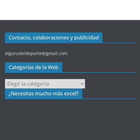
Contacto, colaboraciones y publicidad
elgurudeldeporte@gmail.com
Categorías de la Web
C
a
¿Necesitas mucho más excel?
t
e
g
o
r
í