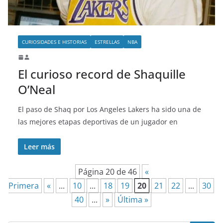
CURIOSIDADES E HISTORIAS
ESTRELLAS
NBA
El curioso record de Shaquille
O’Neal
El paso de Shaq por Los Angeles Lakers ha sido una de
las mejores etapas deportivas de un jugador en
Leer más
Página 20 de 46
«
Primera
«
...
10
...
18
19
20
21
22
...
30
40
...
»
Última »