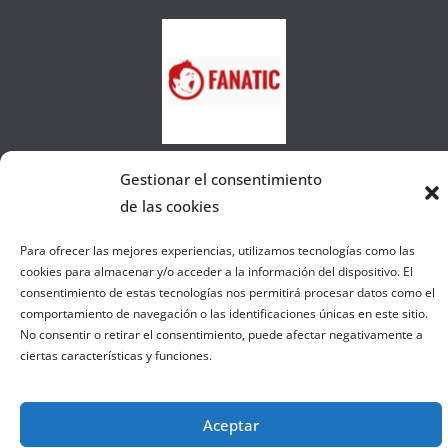
d
e
l
a
W
e
b
Gestionar el consentimiento
de las cookies
Copyright © 2026
el gurú del basket
. Todos los derechos
Para ofrecer las mejores experiencias, utilizamos tecnologías como las
reservados.
cookies para almacenar y/o acceder a la información del dispositivo. El
Tema:
ColorMag
por ThemeGrill. Funciona con
WordPress
.
consentimiento de estas tecnologías nos permitirá procesar datos como el
comportamiento de navegación o las identificaciones únicas en este sitio.
No consentir o retirar el consentimiento, puede afectar negativamente a
Salir de la versión móvil
ciertas características y funciones.
Aceptar