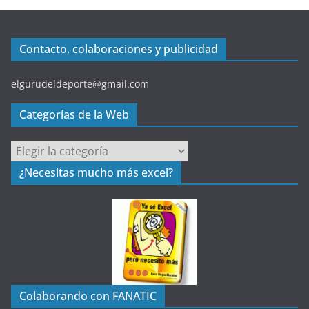
Contacto, colaboraciones y publicidad
elgurudeldeporte@gmail.com
Categorías de la Web
C
a
¿Necesitas mucho más excel?
t
e
g
o
r
í
a
Colaborando con FANATIC
s