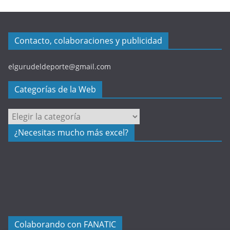
Contacto, colaboraciones y publicidad
elgurudeldeporte@gmail.com
Categorías de la Web
C
a
¿Necesitas mucho más excel?
t
e
g
o
r
í
a
Colaborando con FANATIC