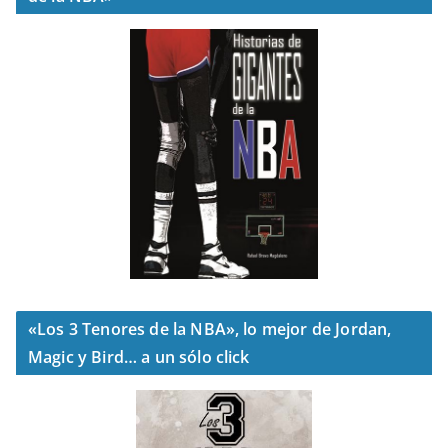
«Los 3 Tenores de la NBA», lo mejor de Jordan,
Magic y Bird… a un sólo click