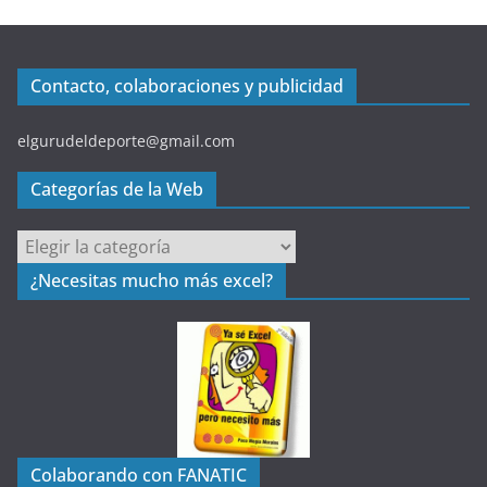
Contacto, colaboraciones y publicidad
elgurudeldeporte@gmail.com
Categorías de la Web
C
a
¿Necesitas mucho más excel?
t
e
g
o
r
í
a
Colaborando con FANATIC