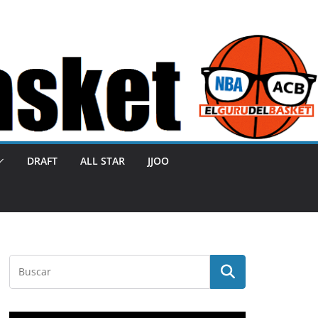
DRAFT
ALL STAR
JJOO