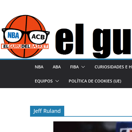
S
a
l
t
a
r
a
l
NBA
ABA
FIBA
CURIOSIDADES E H
c
o
EQUIPOS
POLÍTICA DE COOKIES (UE)
n
t
e
Jeff Ruland
n
i
d