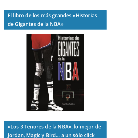
El libro de los más grandes «Historias
de Gigantes de la NBA»
«Los 3 Tenores de la NBA», lo mejor de
Jordan, Magic y Bird… a un sólo click