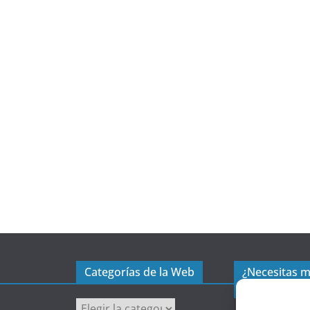
Categorías de la Web
¿Necesitas 
excel?
C