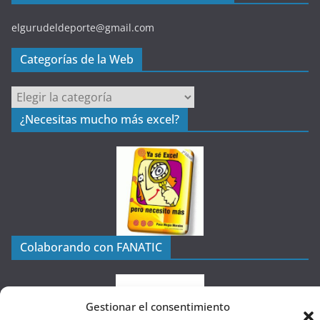
elgurudeldeporte@gmail.com
Categorías de la Web
C
a
¿Necesitas mucho más excel?
t
e
g
o
r
í
a
Colaborando con FANATIC
s
d
e
Gestionar el consentimiento
l