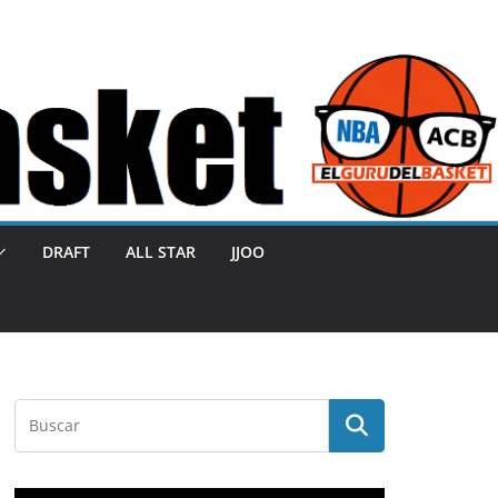
DRAFT
ALL STAR
JJOO