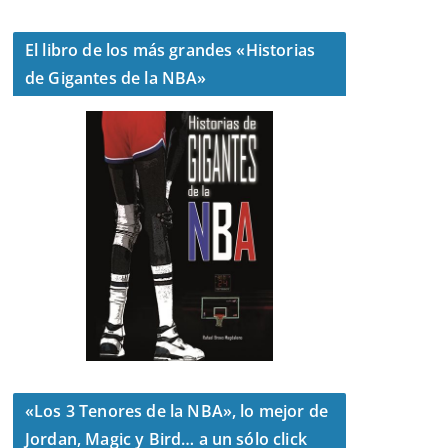
El libro de los más grandes «Historias
de Gigantes de la NBA»
«Los 3 Tenores de la NBA», lo mejor de
Jordan, Magic y Bird… a un sólo click