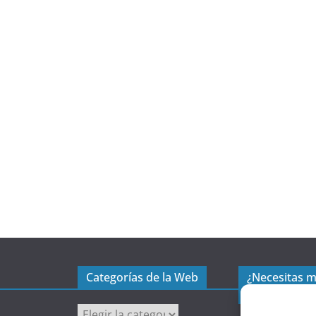
Categorías de la Web
¿Necesitas 
excel?
C