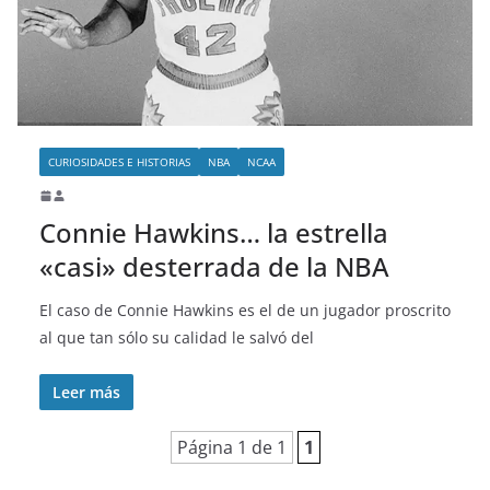
o
CURIOSIDADES E HISTORIAS
NBA
NCAA
Connie Hawkins… la estrella
«casi» desterrada de la NBA
El caso de Connie Hawkins es el de un jugador proscrito
al que tan sólo su calidad le salvó del
Leer más
Página 1 de 1
1