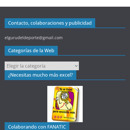
Contacto, colaboraciones y publicidad
elgurudeldeporte@gmail.com
Categorías de la Web
C
a
¿Necesitas mucho más excel?
t
e
g
o
r
í
a
Colaborando con FANATIC