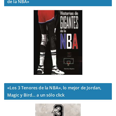
de la NBA»
«Los 3 Tenores de la NBA», lo mejor de Jordan,
Magic y Bird… a un sólo click