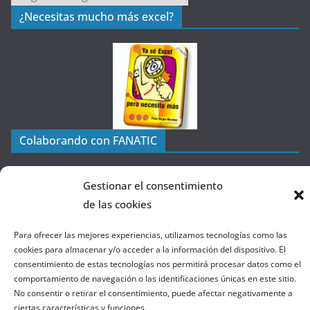
a
¿Necesitas mucho más excel?
t
e
g
o
r
í
a
Colaborando con FANATIC
s
d
e
Gestionar el consentimiento
l
de las cookies
a
W
Para ofrecer las mejores experiencias, utilizamos tecnologías como las
cookies para almacenar y/o acceder a la información del dispositivo. El
e
consentimiento de estas tecnologías nos permitirá procesar datos como el
b
comportamiento de navegación o las identificaciones únicas en este sitio.
No consentir o retirar el consentimiento, puede afectar negativamente a
ciertas características y funciones.