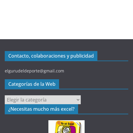
Contacto, colaboraciones y publicidad
elgurudeldeporte@gmail.com
Categorías de la Web
C
a
¿Necesitas mucho más excel?
t
e
g