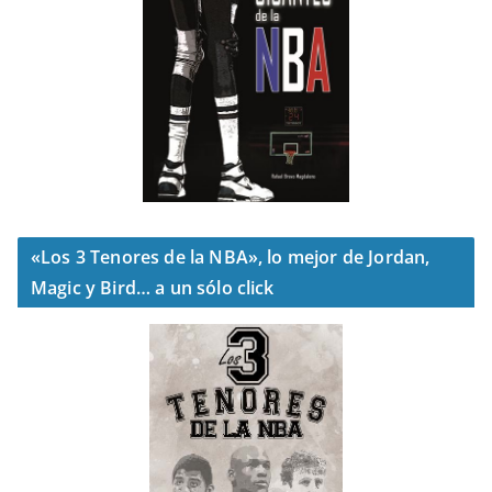
«Los 3 Tenores de la NBA», lo mejor de Jordan,
Magic y Bird… a un sólo click