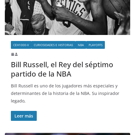
o
CEH1000-V
CURIOSIDADES E HISTORIAS
NBA
PLAYOFFS
Bill Russell, el Rey del séptimo
partido de la NBA
Bill Russell es uno de los jugadores más especiales y
determinantes de la historia de la NBA. Su inspirador
legado,
Leer más