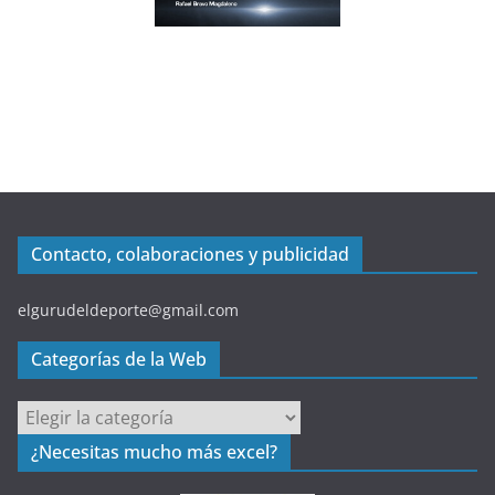
Contacto, colaboraciones y publicidad
elgurudeldeporte@gmail.com
Categorías de la Web
C
a
¿Necesitas mucho más excel?
t