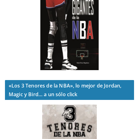
«Los 3 Tenores de la NBA», lo mejor de Jordan,
Magic y Bird… a un sólo click