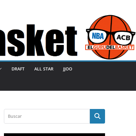
DRAFT
ALL STAR
JJOO