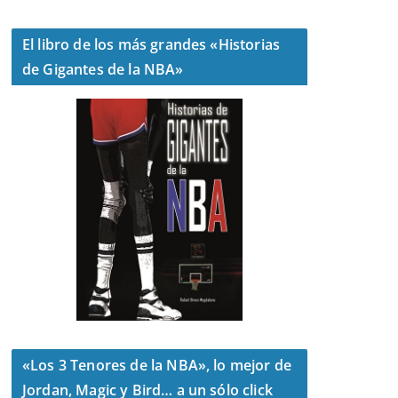
El libro de los más grandes «Historias
de Gigantes de la NBA»
«Los 3 Tenores de la NBA», lo mejor de
Jordan, Magic y Bird… a un sólo click