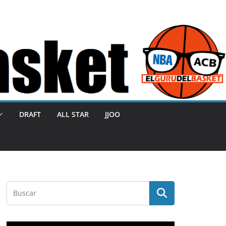
DRAFT
ALL STAR
JJOO