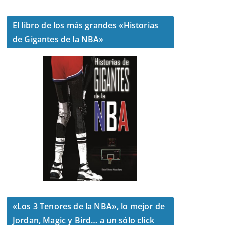
El libro de los más grandes «Historias
de Gigantes de la NBA»
«Los 3 Tenores de la NBA», lo mejor de
Jordan, Magic y Bird… a un sólo click