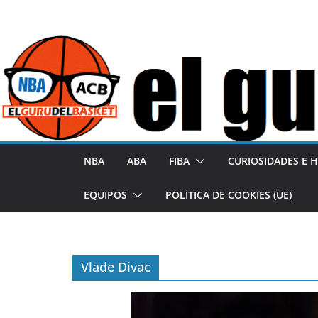
S
a
l
t
a
r
a
l
NBA
ABA
FIBA
CURIOSIDADES E H
c
o
EQUIPOS
POLÍTICA DE COOKIES (UE)
n
t
e
Vlade Divac
n
i
d