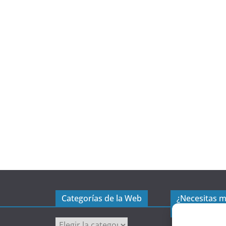
Categorías de la Web
¿Necesitas 
excel?
C