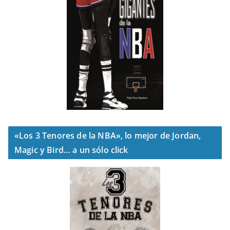
«Los 3 Tenores de la NBA», lo mejor de Jordan,
Magic y Bird… a un sólo click