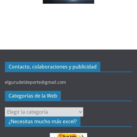
Contacto, colaboraciones y publicidad
elgurudeldeporte@gmail.com
Categorías de la Web
C
a
¿Necesitas mucho más excel?
t
e