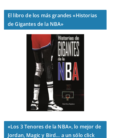
El libro de los más grandes «Historias
de Gigantes de la NBA»
«Los 3 Tenores de la NBA», lo mejor de
Jordan, Magic y Bird… a un sólo click