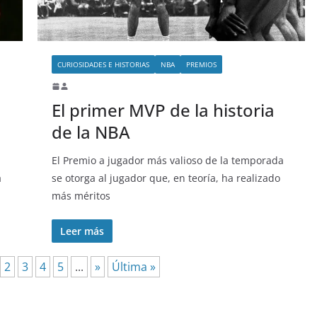
CURIOSIDADES E HISTORIAS
NBA
PREMIOS
El primer MVP de la historia
de la NBA
El Premio a jugador más valioso de la temporada
a
se otorga al jugador que, en teoría, ha realizado
más méritos
Leer más
2
3
4
5
...
»
Última »