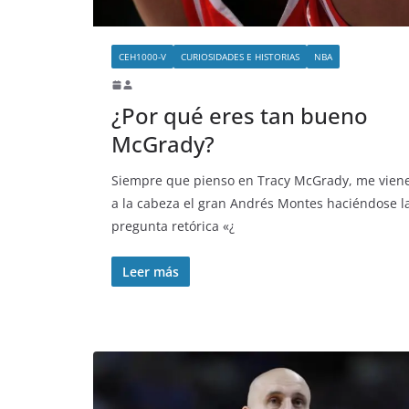
CEH1000-V
CURIOSIDADES E HISTORIAS
NBA
¿Por qué eres tan bueno
McGrady?
Siempre que pienso en Tracy McGrady, me vien
a la cabeza el gran Andrés Montes haciéndose l
pregunta retórica «¿
Leer más