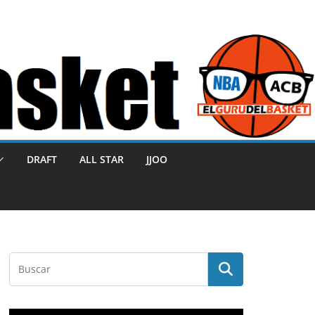
DRAFT
ALL STAR
JJOO