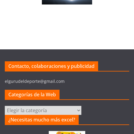
Contacto, colaboraciones y publicidad
elgurudeldeporte@gmail.com
Categorías de la Web
C
a
¿Necesitas mucho más excel?
t
e