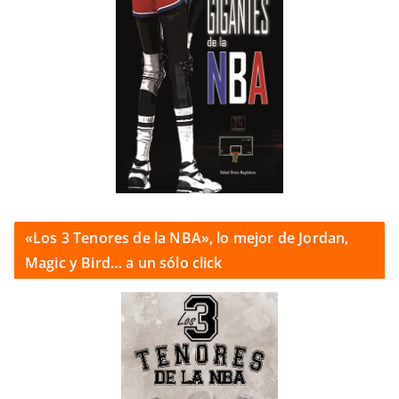
«Los 3 Tenores de la NBA», lo mejor de Jordan,
Magic y Bird… a un sólo click