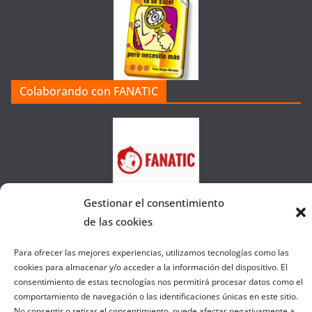
g
o
r
í
a
Colaborando con FANATIC
s
d
e
l
a
W
Gestionar el consentimiento
e
b
de las cookies
Para ofrecer las mejores experiencias, utilizamos tecnologías como las
cookies para almacenar y/o acceder a la información del dispositivo. El
Copyright © 2026
el gurú del basket
. Todos los derechos
consentimiento de estas tecnologías nos permitirá procesar datos como el
reservados.
comportamiento de navegación o las identificaciones únicas en este sitio.
Tema:
ColorMag
por ThemeGrill. Funciona con
WordPress
.
No consentir o retirar el consentimiento, puede afectar negativamente a