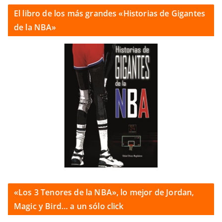
El libro de los más grandes «Historias de Gigantes
de la NBA»
«Los 3 Tenores de la NBA», lo mejor de Jordan,
Magic y Bird… a un sólo click