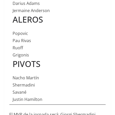
Darius Adams
Jermaine Anderson
ALEROS
Popovic
Pau Rivas
Ruoff
Grigonis
PIVOTS
Nacho Martín
Shermadini
Savané
Justin Hamilton
El MVP de la jornada será: Giorgi Shermadini