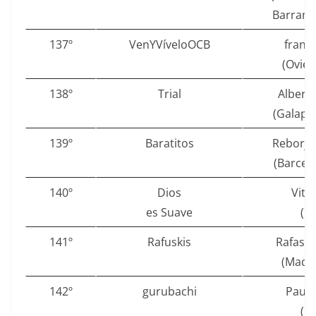
Barram
137º
VenYVíveloOCB
franb
(Ovied
138º
Trial
Albert
(Galapa
139º
Baratitos
Reborj
(Barcel
140º
Dios
Vito
es Suave
()
141º
Rafuskis
Rafasev
(Madri
142º
gurubachi
Pau.
()