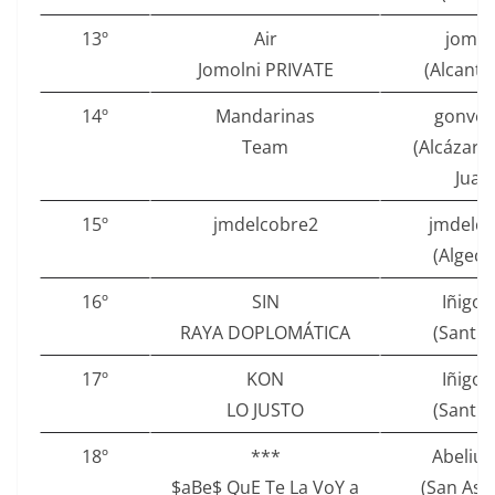
13º
Air
jomol
Jomolni PRIVATE
(Alcantar
14º
Mandarinas
gonvel
Team
(Alcázar 
Juan
15º
jmdelcobre2
jmdelc
(Algeci
16º
SIN
Iñigo
RAYA DOPLOMÁTICA
(Santur
17º
KON
Iñigo
LO JUSTO
(Santur
18º
***
Abelius
$aBe$ QuE Te La VoY a
(San Ase