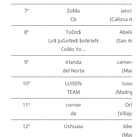
7º
ZoMa
iancro
Cb
(Callosa de
8º
ToDo$
Abelius
Lo$ JuGoNe$ $oNrIeN
(San Ase
CoMo Yo….
9º
Irlanda
camero
del Norte
(Madri
10º
LUISEN
luisen
TEAM
(Madrigu
11º
corner
Orlof
de
(Villajo
12º
Ushuaia
kikep
(Madri