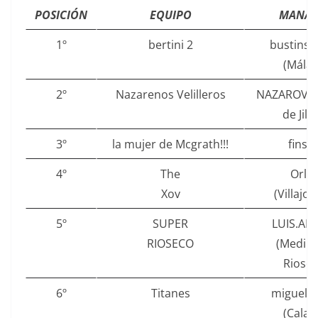
POSICIÓN
EQUIPO
MANAG
1º
bertini 2
bustinsin
(Málag
2º
Nazarenos Velilleros
NAZAROVIA (
de Jilo
3º
la mujer de Mcgrath!!!
finsa 
4º
The
Orlof
Xov
(Villajo
5º
SUPER
LUIS.AN
RIOSECO
(Medina
Riosec
6º
Titanes
miguelpa
(Calafe