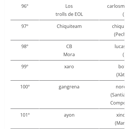
96º
Los
carlosmal
trolls de EOL
()
97º
Chiquiteam
chiquit
(Pechi
98º
CB
lucasd
Mora
()
99º
xaro
bofe
(Xàtiv
100º
gangrena
nores
(Santiag
Compost
101º
ayon
xindil
(Marto