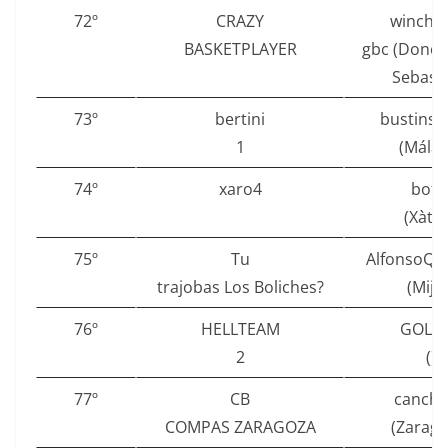
72º
CRAZY
winches
BASKETPLAYER
gbc (Donos
Sebasti
73º
bertini
bustinsin
1
(Málag
74º
xaro4
bofe
(Xàtiv
75º
Tu
AlfonsoQu
trajobas Los Boliches?
(Mija
76º
HELLTEAM
GOLD
2
()
77º
CB
cancha
COMPAS ZARAGOZA
(Zarago