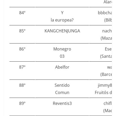
Alarcó
84º
Y
bbbcham
la europea?
(Bilba
85º
KANGCHENJUNGA
nachoj
(Mazarr
86º
Monegro
Esec
03
(Santan
87º
Abelfor
waf
(Barcel
88º
Sentido
jimmy86 
Comun
Fruitós de
89º
Reventis3
chifla
(Madri