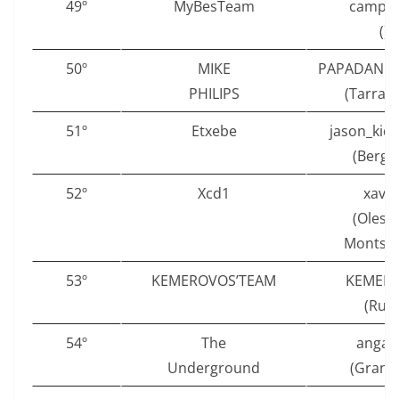
49º
MyBesTeam
campo
()
50º
MIKE
PAPADANIL
PHILIPS
(Tarrag
51º
Etxebe
jason_kid
(Berga
52º
Xcd1
xavic
(Olesa
Montser
53º
KEMEROVOS’TEAM
KEMER
(Rubí
54º
The
angar
Underground
(Grana