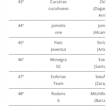
43º
Cucutras
Osky
cucuhuevo
(Daganz
Arrib
44º
jomolni
jomol
one
(Alcantar
45º
Fiatc
forlan
Joventut
(Artei
46º
Monegro
Esec
02
(Santan
47º
Euforias
bieufor
Team
(Zarago
48º
Rodons
MitchRic
6
(Barcel