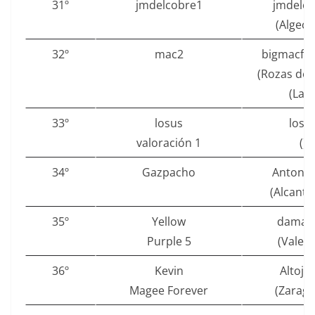
31º
jmdelcobre1
jmdelc
(Algeci
32º
mac2
bigmacfro
(Rozas de 
(Las)
33º
losus
losu
valoración 1
()
34º
Gazpacho
Antoni
(Alcantar
35º
Yellow
damar
Purple 5
(Valenc
36º
Kevin
Altoja
Magee Forever
(Zarago