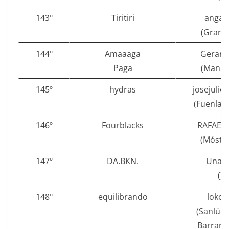
143º
Tiritiri
angar
(Grana
144º
Amaaaga
Gerard
Paga
(Manre
145º
hydras
josejulio
(Fuenlab
146º
Fourblacks
RAFAEL
(Móstol
147º
DA.BKN.
Unail
()
148º
equilibrando
lokov
(Sanlúca
Barram