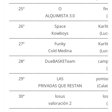
25º
O
fins
ALQUIMISTA 3.0
()
26º
Space
Karlito
Kowboys
(Lucen
27º
Funky
Karlito
Cold Medina
(Lucen
28º
DueBASKETeam
campo
()
29º
LAS
yomism
PRIVADAS QUE RESTAN
(Calata
30º
losus
losu
valoración 2
()