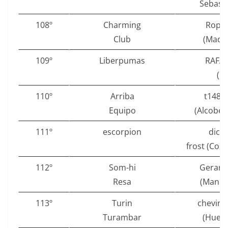
Sebasti
108º
Charming
Ropa
Club
(Madri
109º
Liberpumas
RAFA
()
110º
Arriba
t1485
Equipo
(Alcoben
111º
escorpion
dico
frost (Coru
112º
Som-hi
Gerard
Resa
(Manre
113º
Turin
chevima
Turambar
(Huesc