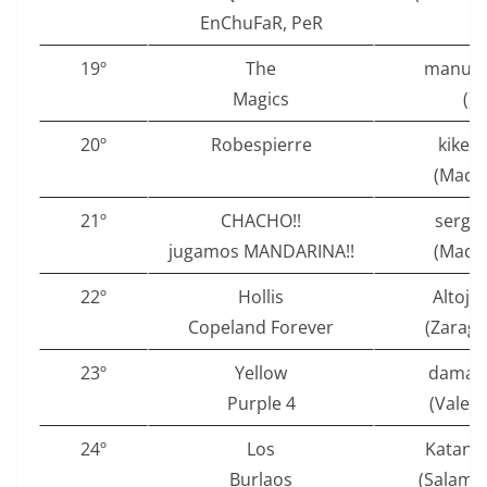
EnChuFaR, PeR
19º
The
manu.r
Magics
()
20º
Robespierre
kikep
(Madri
21º
CHACHO!!
sergd
jugamos MANDARINA!!
(Madri
22º
Hollis
Altoja
Copeland Forever
(Zarago
23º
Yellow
damar
Purple 4
(Valenc
24º
Los
Katang
Burlaos
(Salama