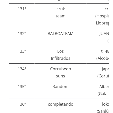
131º
cruk
cruk
team
(Hospital
Llobregat 
132º
BALBOATEAM
JUANM
()
133º
Los
t1485
Infiltrados
(Alcoben
134º
Corrubedo
japor
suns
(Coruña 
135º
Random
Albert
(Galapa
136º
completando
lokov
(Sanlúca