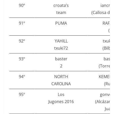
90º
croata’s
iancro
team
(Callosa de
91º
PUMA
RAFA
()
92º
YAHILL
txuki
txuki72
(Bilba
93º
baster
baste
2
(Torrevi
94º
NORTH
KEMER
CAROLINA
(Rubí
95º
Los
gonvel
Jugones 2016
(Alcázar 
Juan