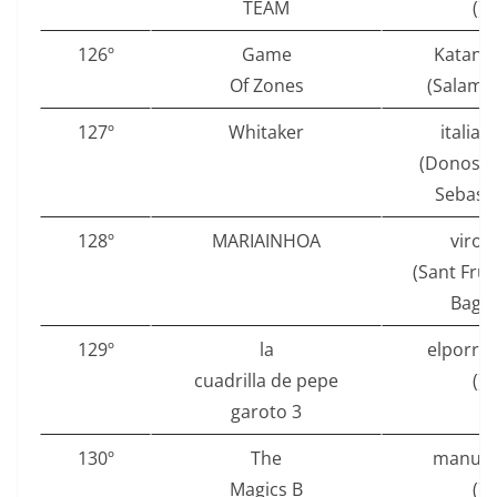
TEAM
()
126º
Game
Katang
Of Zones
(Salama
127º
Whitaker
italian
(Donosti
Sebasti
128º
MARIAINHOA
virol
(Sant Frui
Bages
129º
la
elporro
cuadrilla de pepe
()
garoto 3
130º
The
manu.r
Magics B
()