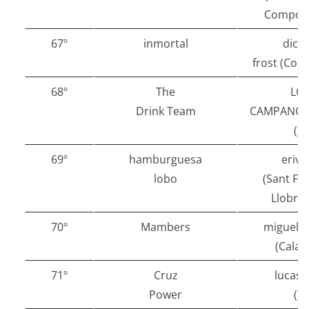
Compost
67º
inmortal
dico
frost (Coru
68º
The
LO
Drink Team
CAMPANO 
()
69º
hamburguesa
eriva
lobo
(Sant Fel
Llobreg
70º
Mambers
miguelpa
(Calafe
71º
Cruz
lucasd
Power
()