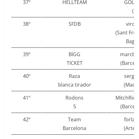
37º
HELLTEAM
GOLD
()
38º
SFDB
virol
(Sant Frui
Bages
39º
BIGG
marcbi
TICKET
(Barcel
40º
Raza
sergd
blanca tirador
(Madri
41º
Rodons
MitchRic
5
(Barcel
42º
Team
forlan
Barcelona
(Artei