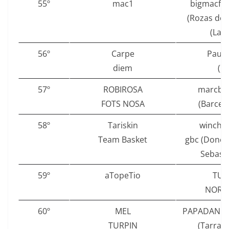
55º
mac1
bigmacfro
(Rozas de 
(Las)
56º
Carpe
Pau.
diem
()
57º
ROBIROSA
marcbi
FOTS NOSA
(Barcel
58º
Tariskin
winches
Team Basket
gbc (Donos
Sebasti
59º
aTopeTio
TUV
NORD 
60º
MEL
PAPADANIL
TURPIN
(Tarrag