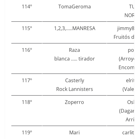
114º
TomaGeroma
TUV
NORD 
115º
1,2,3,…..MANRESA
jimmy86 
Fruitós de
116º
Raza
pofl
blanca ….. tirador
(Arroyo 
Encomie
117º
Casterly
elritx
Rock Lannisters
(Valenc
118º
Zoperro
Osky
(Daganz
Arrib
119º
Mari
carlito