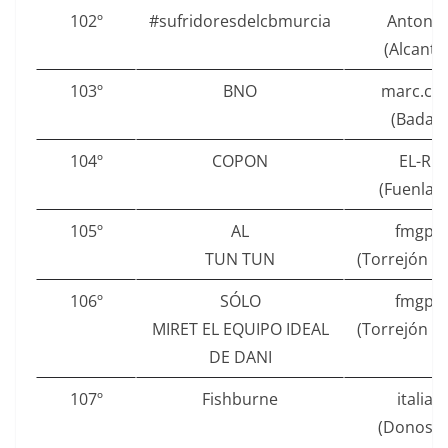
102º
#sufridoresdelcbmurcia
Antoni
(Alcantar
103º
BNO
marc.ca
(Badalo
104º
COPON
EL-RU
(Fuenlab
105º
AL
fmgpe
TUN TUN
(Torrejón d
106º
SÓLO
fmgpe
MIRET EL EQUIPO IDEAL
(Torrejón d
DE DANI
107º
Fishburne
italian
(Donosti