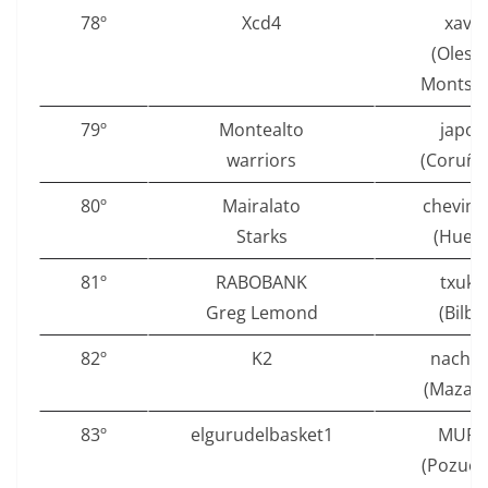
78º
Xcd4
xavic
(Olesa
Montser
79º
Montealto
japor
warriors
(Coruña 
80º
Mairalato
chevima
Starks
(Huesc
81º
RABOBANK
txuki
Greg Lemond
(Bilba
82º
K2
nachoj
(Mazarr
83º
elgurudelbasket1
MUFF
(Pozuel