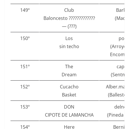
149º
Club
Barka
Baloncesto ?????????????
(Madri
— (???)
150º
Los
pofl
sin techo
(Arroyo 
Encomie
151º
The
cape
Dream
(Sentme
152º
Cucacho
Alber.madr
Basket
(Ballestero
153º
DON
delner
CIPOTE DE LAMANCHA
(Pineda d
154º
Here
Berni1