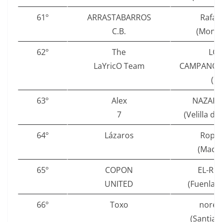
61º
ARRASTABARROS
Rafaj
C.B.
(Montil
62º
The
LO
LaYricO Team
CAMPANO 
()
63º
Alex
NAZARO
7
(Velilla de 
64º
Lázaros
Ropa
(Madri
65º
COPON
EL-RU
UNITED
(Fuenlab
66º
Toxo
nores
(Santiag