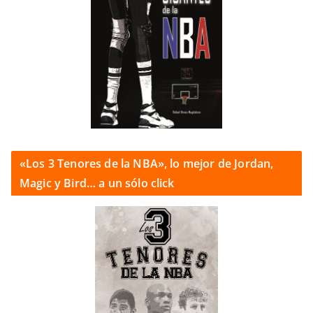
«Los 3 Tenores de la NBA», lo mejor de Jordan,
Magic y Bird… a un sólo click