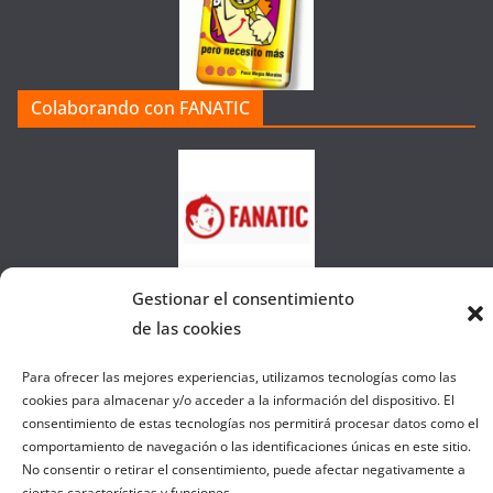
o
r
í
a
Colaborando con FANATIC
s
d
e
l
a
W
e
Gestionar el consentimiento
b
de las cookies
Para ofrecer las mejores experiencias, utilizamos tecnologías como las
Copyright © 2026
el gurú del basket
. Todos los derechos
cookies para almacenar y/o acceder a la información del dispositivo. El
reservados.
consentimiento de estas tecnologías nos permitirá procesar datos como el
comportamiento de navegación o las identificaciones únicas en este sitio.
Tema:
ColorMag
por ThemeGrill. Funciona con
WordPress
.
No consentir o retirar el consentimiento, puede afectar negativamente a
ciertas características y funciones.