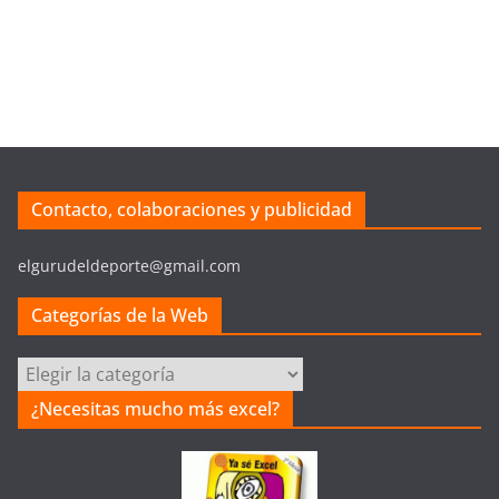
Contacto, colaboraciones y publicidad
elgurudeldeporte@gmail.com
Categorías de la Web
C
a
¿Necesitas mucho más excel?
t
e
g