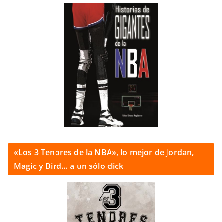
«Los 3 Tenores de la NBA», lo mejor de Jordan,
Magic y Bird… a un sólo click