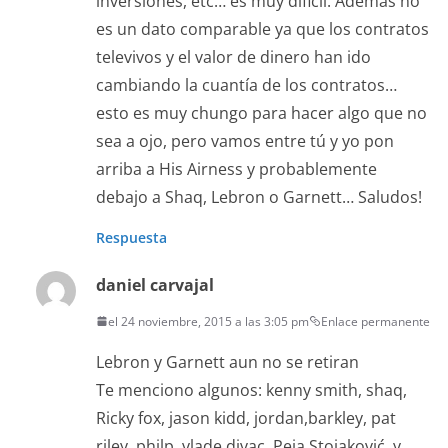
inversiones, etc… es muy dificil. Además no
es un dato comparable ya que los contratos
televivos y el valor de dinero han ido
cambiando la cuantía de los contratos…
esto es muy chungo para hacer algo que no
sea a ojo, pero vamos entre tú y yo pon
arriba a His Airness y probablemente
debajo a Shaq, Lebron o Garnett… Saludos!
Respuesta
daniel carvajal
el 24 noviembre, 2015 a las 3:05 pm
Enlace permanente
Lebron y Garnett aun no se retiran
Te menciono algunos: kenny smith, shaq,
Ricky fox, jason kidd, jordan,barkley, pat
riley, philp, vlade divac, Peja Stojaković, y